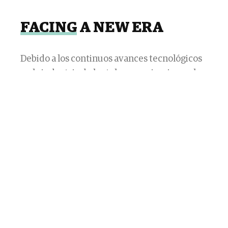
FACING
A NEW ERA
Debido a los continuos avances tecnológicos
en la industria de las telecomunicaciones, las
empresas del sector se enfrentan
constantemente al reto de mantener su
actual cartera de productos y servicios, así
como su atractivo para el consumidor. Estas
empresas deben esforzarse por adaptarse
continuamente a un mercado cambiante y
seguir siendo rentables.
El mundo está viviendo una era de cambios
en los servicios de telecomunicaciones. Las