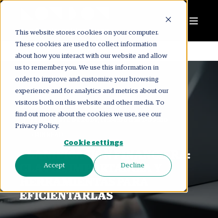
This website stores cookies on your computer.
These cookies are used to collect information
about how you interact with our website and allow
us to remember you. We use this information in
order to improve and customize your browsing
experience and for analytics and metrics about our
visitors both on this website and other media. To
LONDON CONSULTING GROUP
find out more about the cookies we use, see our
12 DE ABRIL DE 2024, 11:24:06 GMT-07:00
Privacy Policy.
5 MIN READ
Cookie settings
PLANIFICACIÓN FINANCIERA:
Accept
Decline
CLAVES, IMPORTANCIA Y
HERRAMIENTAS PARA
EFICIENTARLAS