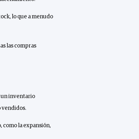
tock, lo que a menudo
zas las compras
 un inventario
o vendidos.
o, como la expansión,