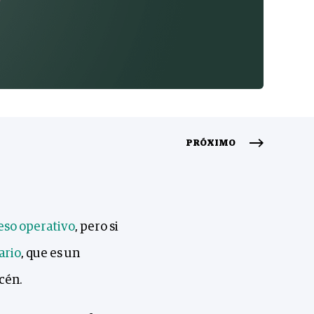
PRÓXIMO
eso operativo
, pero si
ario
, que es un
cén.