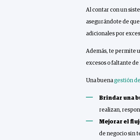
Al contar con un sist
asegurándote de que s
adicionales por exce
Además, te permite un
excesos o faltante d
Una buena
gestión d
Brindar una b
realizan, respo
Mejorar el fluj
de negocio sin 