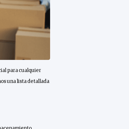
ial para cualquier
s una lista detallada
almacenamiento.