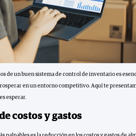
os de un buen sistema de control de inventario es esenc
osperar en un entorno competitivo. Aquí te presentamo
es esperar.
de costos y gastos
ás palpables es la reducción en los costos y gastos de 