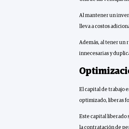
Al mantener un invent
lleva a costos adicio
Además, al tener un r
innecesarias y duplic
Optimizació
El capital de trabajo
optimizado, liberas 
Este capital liberado 
la contratación de pe