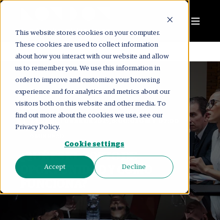
This website stores cookies on your computer.
These cookies are used to collect information
about how you interact with our website and allow
us to remember you. We use this information in
order to improve and customize your browsing
experience and for analytics and metrics about our
visitors both on this website and other media. To
LONDON CONSULTING GROUP
find out more about the cookies we use, see our
24 DE OCTUBRE DE 2025, 6:00:02 GMT-07:00
Privacy Policy.
6 MIN READ
Cookie settings
¿QUÉ ES EL COSTO DE
Accept
Decline
OPORTUNIDAD Y CÓMO
FUNCIONA?